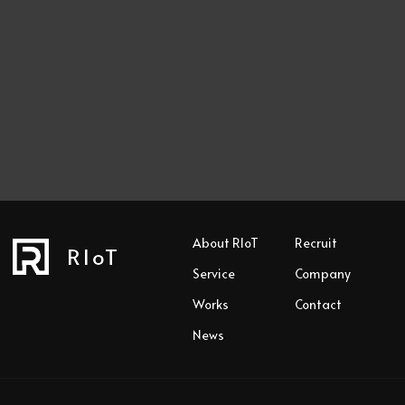
About RIoT
Recruit
RIoT
Service
Company
Works
Contact
News